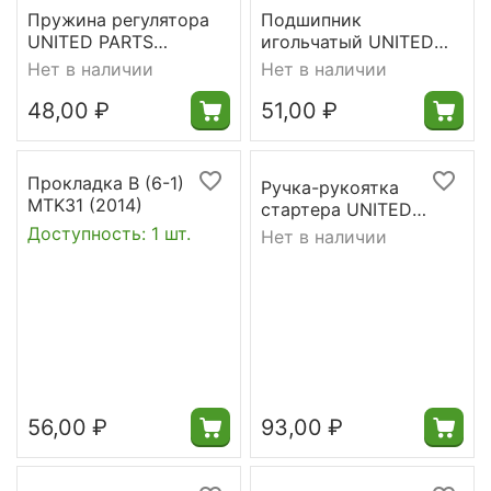
Пружина регулятора
Подшипник
UNITED PARTS
игольчатый UNITED
двигателя HONDA
PARTS 10x14x12 чашки
Нет в наличии
Нет в наличии
GX160
сц. H137/142 235/240 -
->37005000002
48,00
₽
51,00
₽
Прокладка B (6-1)
Ручка-рукоятка
MTK31 (2014)
стартера UNITED
PARTS унив.
Доступность:
1 шт.
Нет в наличии
56,00
₽
93,00
₽