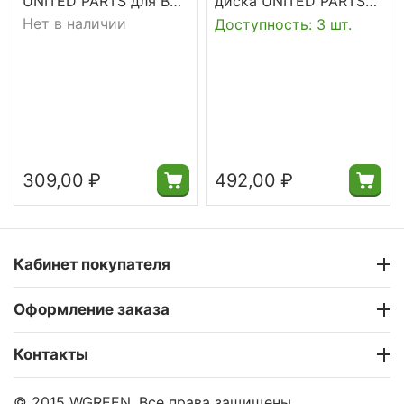
UNITED PARTS для B&S
диска UNITED PARTS
500E (799579) -->TJ-
резина аналог
Нет в наличии
Доступность:
3 шт.
GM-081
HUSQVARNA 5321798-
31
309,00
₽
492,00
₽
Кабинет покупателя
Оформление заказа
Контакты
© 2015 WGREEN. Все права защищены