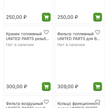
250,00
₽
250,00
₽
Краник топливный
Фильтр топливный
UNITED PARTS резьба
UNITED PARTS для B&S
наружняя / выход
OREGON 07-100
Нет в наличии
Нет в наличии
влево унив. М10
(394358)
300,00
₽
309,00
₽
Фильтр воздушный
Кольцо фрикционного