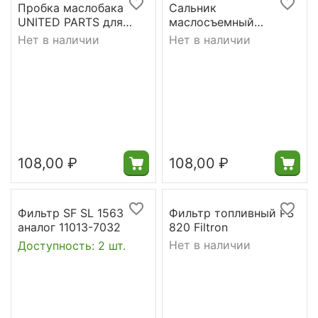
Пробка маслобака
Сальник
UNITED PARTS для
маслосъемный
Partner
колпачек UNITED
Нет в наличии
Нет в наличии
350/351/370/420/J203
PARTS для двигателя
5 5300572-36
HONDA GX160
108,00
₽
108,00
₽
Фильтр SF SL 1563
Фильтр топливный PS
аналог 11013-7032
820 Filtron
Нет в наличии
Доступность:
2 шт.