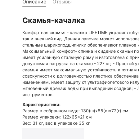
Описание
Отзывы
Скамья-качалка
Комфортная скамья - качалка LIFETIME украсит любу
так и внешний вид. Данная лавочка может использо
стальные шарикоподшипники обеспечивают плавное и 
Максимальный комфорт- спинка и сидение скамьи пов
имеет усиленную стальную раму и изготовлена с при
допустимая нагрузка на скамью - 227 кг; - Простой 
скамья имеет максимальную устойчивость к пятнам и
совокупности с долговечностью пластика обеспечива
изменениям, имеет защиту от ультрафиолетового изл
мгновенный дренаж воды при выпадении осадков; - 
инструментов.
Характеристики:
Размер в собранном виде: 130(ш)x85(в)x72(г) см
Размер упаковки: 122x65x21 см
Вес: 31 кг, вес в упаковке 35 кг