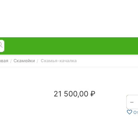
овая
Скамейки
Скамья-качалка
/
/
21 500,00
₽
−
О