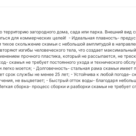
ю территорию загородного дома, сада или парка. Внешний вид с
ваться для коммерческих целей! - Идеальная плавность- преду
тихое скольжение скамьи с небольшой амплитудой в направлен
торяют изгибы человеческого тела, что создает максимальный
менением прочного пластика, который не рассыпается, не трес
уход- скамья не требует постоянного ухода и технического обсл
 легко моется; - Долговечность- стальная рама скамьи имеет п
ет срок службы не менее 25 лет; - Устойчива к любой погоде-
учения, не выцветает; - Быстрый отток воды- благодаря небол
Легкая сборка- процесс сборки и разборки скамьи не требует