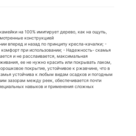
камейки на 100% имитирует дерево, как на ощупь,
смотренные конструкцией
ии вперед и назад по принципу кресла-качалки; -
 комфорт при использовании; - Надежность- скамья
кается и не расслаивается, максимальная
уживания, ее не нужно красить или покрывать лаком,
орошковое покрытие, устойчивое к ржавчине, что в
 скамья устойчива к любым видам осадков и погодным
ьшим зазорам между реек, обеспечивается почти
 специальных навыков и применения сложных