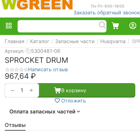
Пн-Пт: 9:00-18:00
Заказать обратный звонок
Главная
/
Каталог
/
Запасные части
/
Husqvarna
/
SP
5300481-06
Артикул:
SPROCKET DRUM
Написать отзыв
967,64
₽
+
−
В корзину
Отложить
Оплата запасных частей
Отзывы